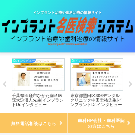
インプラント治療や歯科治療の情報サイト
Dr.インタビュー
Dr.インタビュー
Dr
)
千葉県匝瑳市ひがた歯科医
東京都墨田区306デンタル
東
イン
院大渕澄人先生|インプラン
クリニック中田圭祐先生|イ
ル
ー
トDr.インタビュー
ンプラントDr.インタビュー
生
ュ
歯科HP会社・歯科医院
無料電話相談はこちら
の方はこちら