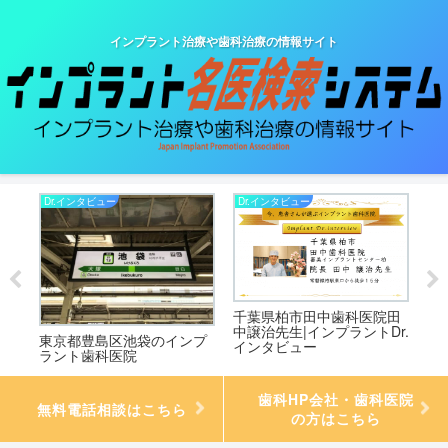
インプラント治療や歯科治療の情報サイト
Dr.インタビュー
Dr.インタビュー
Dr
ラン
千葉県柏市田中歯科医院田
東
中譲治先生|インプラントDr.
大
東京都豊島区池袋のインプ
インタビュー
D
ラント歯科医院
歯科HP会社・歯科医院
無料電話相談はこちら
の方はこちら