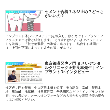
セメント合着？ネジ止め？どっち
インプラント名医検索システム
がいいの？
インプラント体(フィクスチャー)を埋入し、数ヶ月でインプラントフ
ィクスチャーは骨と結合します。 そうすればいよいよアバットメン
トを装着し、「被せ物装着」の準備に進みます。 結合する期間に
は、上顎か下顎によっても多少の違いがありま...
東京都港区虎ノ門 まさいデンタ
Dr.インタビュー
ルクリニック正井良幸先生｜イン
プラントDr.インタビュー
港区虎ノ門や新橋、中央区日本橋や銀座、東京駅前、室町、新日本
橋、馬喰町、浅草橋、神田駅近辺、千代田区などで「インプラント治
療」をお考の方、オールオンフォーなどの大掛かりな高額治療の場合
にはご相談ください。