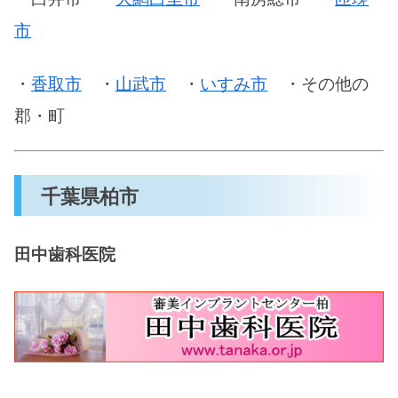
市
・
香取市
・
山武市
・
いすみ市
・その他の
郡・町
千葉県柏市
田中歯科医院