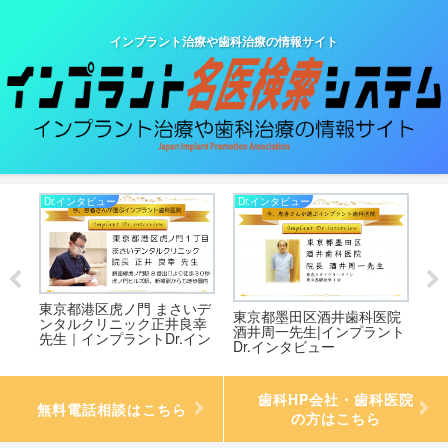
インプラント治療や歯科治療の情報サイト
Dr.インタビュー
Dr.インタビュー
Dr
東京都港区虎ノ門 まさいデ
高
東京都墨田区酒井歯科医院
神
ンタルクリニック正井良幸
.イ
酒井周一先生|インプラント
ち
先生｜インプラントDr.イン
Dr.インタビュー
ン
タビュー
歯科HP会社・歯科医院
無料電話相談はこちら
の方はこちら