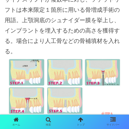
フトは本来限定１箇所に用いる骨増成手術の
用語。上顎洞底のシュナイダー膜を挙上し、
インプラントを埋入するための高さを獲得す
る。場合により人工骨などの骨補填材を入れ
る。
ホーム
検索
トップ
サイドバー