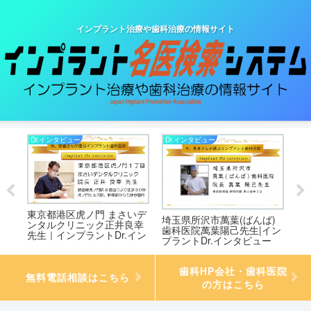
インプラント治療や歯科治療の情報サイト
Dr.インタビュー
Dr.インタビュー
Dr
東京都港区虎ノ門 まさいデ
医
埼玉県所沢市萬葉(ばんば)
三
ンタルクリニック正井良幸
ラン
歯科医院萬葉陽己先生|イン
尚
先生｜インプラントDr.イン
プラントDr.インタビュー
ン
タビュー
歯科HP会社・歯科医院
無料電話相談はこちら
の方はこちら