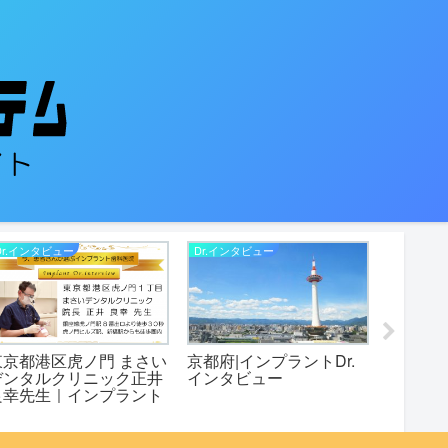
Dr.インタビュー
Dr.インタビュー
Dr.インタ
東京都港区虎ノ門 まさい
京都府|インプラントDr.
岐阜県
デンタルクリニック正井
インタビュー
のインプ
良幸先生｜インプラント
ンプラン
r.インタビュー
ー