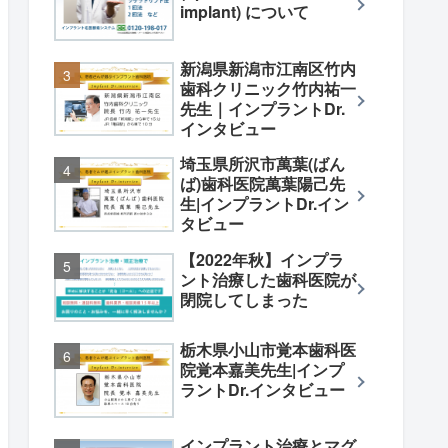
implant) について
新潟県新潟市江南区竹内
歯科クリニック竹内祐一
先生｜インプラントDr.
インタビュー
埼玉県所沢市萬葉(ばん
ば)歯科医院萬葉陽己先
生|インプラントDr.イン
タビュー
【2022年秋】インプラ
ント治療した歯科医院が
閉院してしまった
栃木県小山市覚本歯科医
院覚本嘉美先生|インプ
ラントDr.インタビュー
インプラント治療とマグ