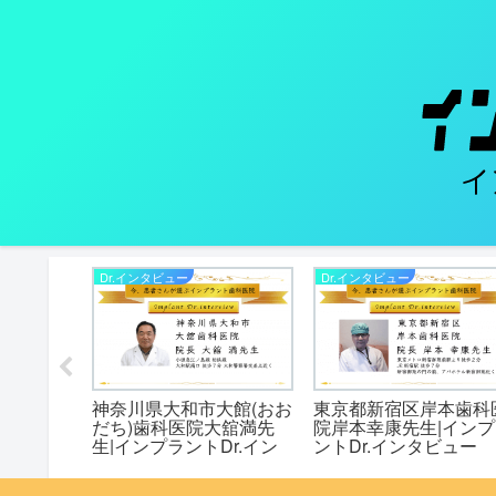
Dr.インタビュー
Dr.インタビュー
ちやデン
神奈川県大和市大館(おお
東京都新宿区岸本歯科
八矢豊与
だち)歯科医院大舘満先
院岸本幸康先生|インプ
トDr.
生|インプラントDr.イン
ントDr.インタビュー
タビュー