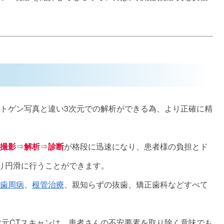
ントゲン写真と違い3次元での解析ができる為、より正確に精
撮影
⇒
解析
⇒
診断
が格段に迅速になり、患者様の負担とド
り円滑に行うことができます。
歯周病
、
根管治療
、親知らずの抜歯、矯正歯科などすべて
次元CTスキャンは、患者さんの不安要素を取り除く意味でも