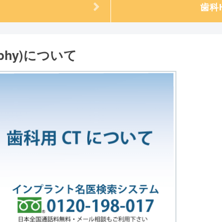
歯科
aphy)について