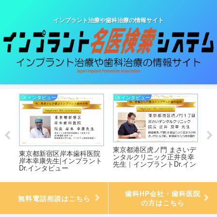
インプラント治療や歯科治療の情報サイト
Dr.インタビュー
Dr.インタビュー
Dr
イン
東京都港区虎ノ門 まさいデ
東京都新宿区岸本歯科医院
東
ンタルクリニック正井良幸
岸本幸康先生|インプラント
ル
先生｜インプラントDr.イン
Dr.インタビュー
生
タビュー
ュ
歯科HP会社・歯科医院
無料電話相談はこちら
の方はこちら