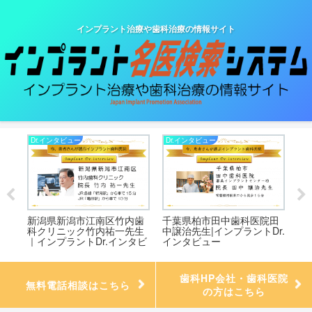
インプラント治療や歯科治療の情報サイト
Dr.インタビュー
Dr.インタビュー
Dr
タ
新潟県新潟市江南区竹内歯
千葉県柏市田中歯科医院田
イ
先
科クリニック竹内祐一先生
中譲治先生|インプラントDr.
ー
タビ
｜インプラントDr.インタビ
インタビュー
ュー
歯科HP会社・歯科医院
無料電話相談はこちら
の方はこちら