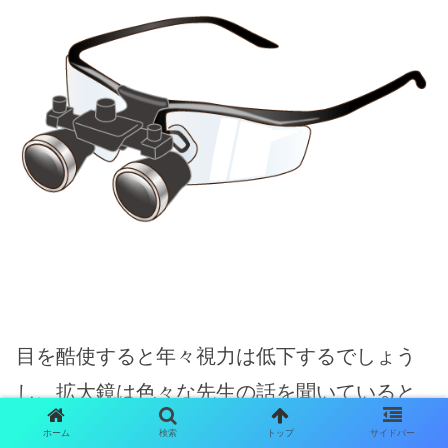
目を酷使すると年々視力は低下するでしょう
し、拡大鏡は色々な先生の話を聞いていると
目が楽で正確だと思うのですけどね。
ホーム
検索
トップ
サイドバー