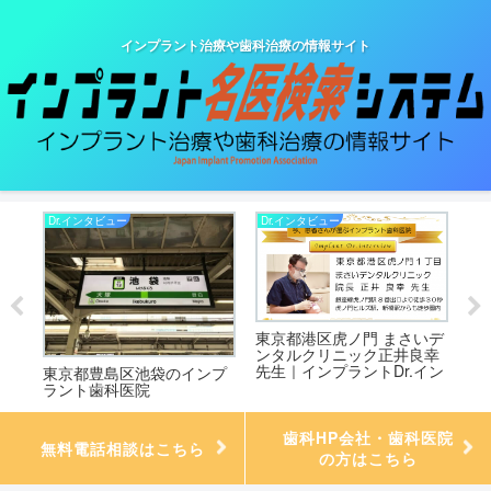
インプラント治療や歯科治療の情報サイト
Dr.インタビュー
Dr.インタビュー
Dr
東京都港区虎ノ門 まさいデ
岐
高
ンタルクリニック正井良幸
イ
.イ
先生｜インプラントDr.イン
ラ
東京都豊島区池袋のインプ
タビュー
ラント歯科医院
歯科HP会社・歯科医院
無料電話相談はこちら
の方はこちら