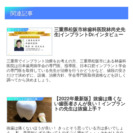
関連記事
三重県松阪市林歯科医院林尚史先
Dr.インタビュー
生|インプラントDr.インタビュー
三重県でインプラント治療をお考えの方、三重県松阪市にある林歯科
医院は日本歯周病学会の専門医、指導医、日本口腔インプラント学会
の専門医を取得している先生が治療を行うかどうかなど、値段の安さ
だけで決めずに、設備、治療方針、学会専門医取得資格などを詳しく
調べてから決めましょう。
【2022年最新版】抜歯は痛くな
インプラントの歯科の選び方
い歯医者さんが良い！インプラン
トの先生は抜歯上手？
抜歯は痛くないほうが良い！ きっとそう思っている方は多いでしょ
う。 私、昔親知らずを抜いてものすごく腫れて・・・それがトラウ