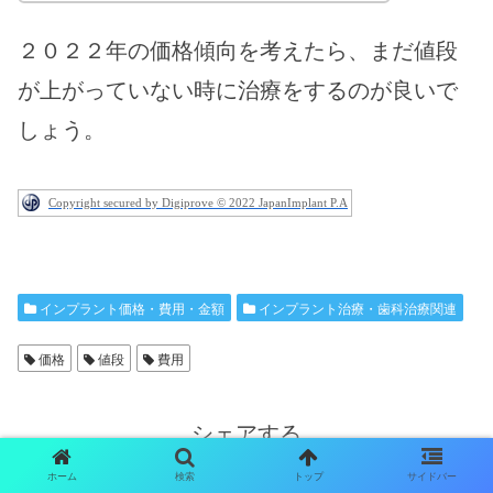
２０２２年の価格傾向を考えたら、まだ値段
が上がっていない時に治療をするのが良いで
しょう。
Copyright secured by Digiprove © 2022 JapanImplant P.A
インプラント価格・費用・金額
インプラント治療・歯科治療関連
価格
値段
費用
シェアする
ホーム
検索
トップ
サイドバー
Twitter
Facebook
はてブ