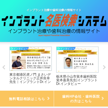
インプラント治療や歯科治療の情報サイト
Dr.インタビュー
Dr.インタビュー
Dr
東京都港区虎ノ門 まさいデ
院
栃木県小山市覚本歯科医院
東
ンタルクリニック正井良幸
ント
覚本嘉美先生|インプラント
ク
先生｜インプラントDr.イン
Dr.インタビュー
ン
タビュー
歯科HP会社・歯科医院
無料電話相談はこちら
の方はこちら