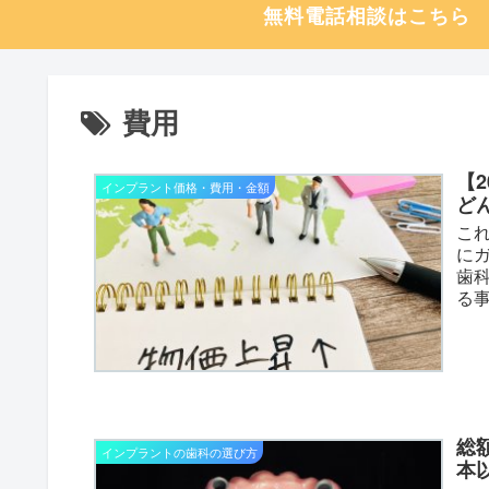
無料電話相談はこちら
費用
【
インプラント価格・費用・金額
ど
こ
に
歯
る
総
インプラントの歯科の選び方
本