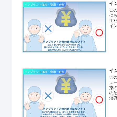
イ
インプラント価格・費用・金額
この
に
１
イン
イ
インプラント価格・費用・金額
この
ュ
療
の
治療(