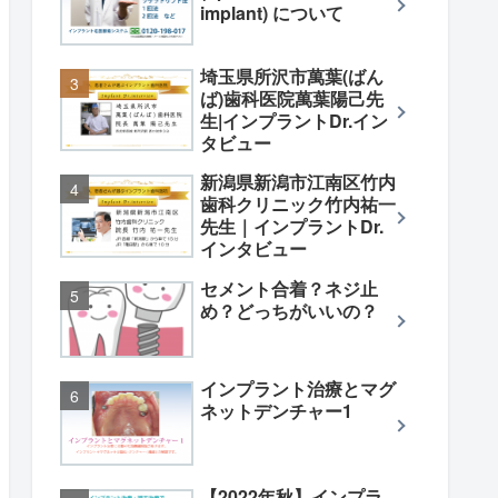
implant) について
埼玉県所沢市萬葉(ばん
ば)歯科医院萬葉陽己先
生|インプラントDr.イン
タビュー
新潟県新潟市江南区竹内
歯科クリニック竹内祐一
先生｜インプラントDr.
インタビュー
セメント合着？ネジ止
め？どっちがいいの？
インプラント治療とマグ
ネットデンチャー1
【2022年秋】インプラ