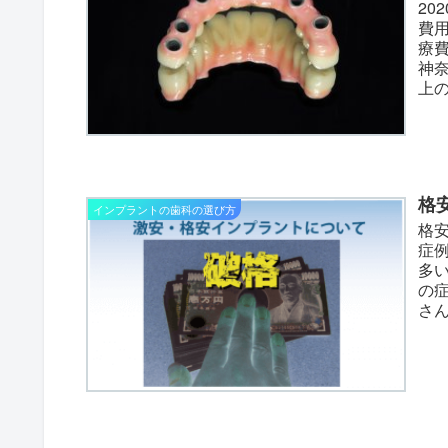
2
費
療
神
上
格
インプラントの歯科の選び方
格
症
多
の
さ