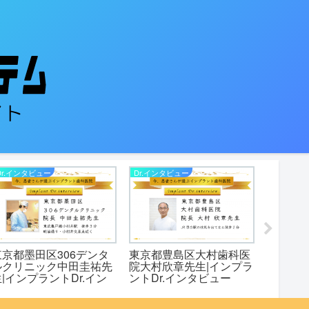
Dr.インタビュー
Dr.インタビュー
Dr.インタ
東京都墨田区306デンタ
東京都豊島区大村歯科医
千葉県
ルクリニック中田圭祐先
院大村欣章先生|インプラ
田中譲治
|インプラントDr.イン
ントDr.インタビュー
トDr.
タビュー