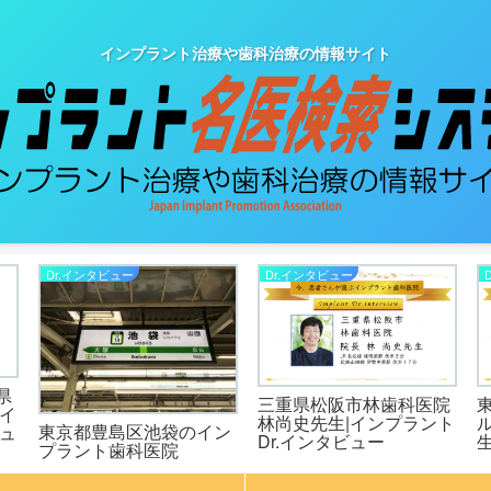
インプラント治療や歯科治療の情報サイト
Dr.インタビュー
Dr.インタビュー
県
三重県松阪市林歯科医院
イ
林尚史先生|インプラント
東京都豊島区池袋のイン
ビュ
Dr.インタビュー
生
プラント歯科医院