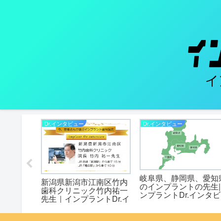
Dr.インタビュー
Dr.インタビュー
岐阜県、静岡県、愛知
本歯科医
新潟県新潟市江南区竹内
のインプラントの先生|
|インプラ
歯科クリニック竹内祐一
ンプラントDr.インタ
ビュー
先生｜インプラントDr.イ
ー
ンタビュー