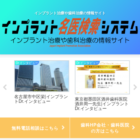
インプラント治療や歯科治療の情報サイト
Dr.インタビュー
Dr.インタビュー
Dr
名古屋市中区栄|インプラン
院
東京都墨田区酒井歯科医院
新
トDr.インタビュー
ント
酒井周一先生|インプラント
科
Dr.インタビュー
｜
ュ
歯科HP会社・歯科医院
無料電話相談はこちら
の方はこちら